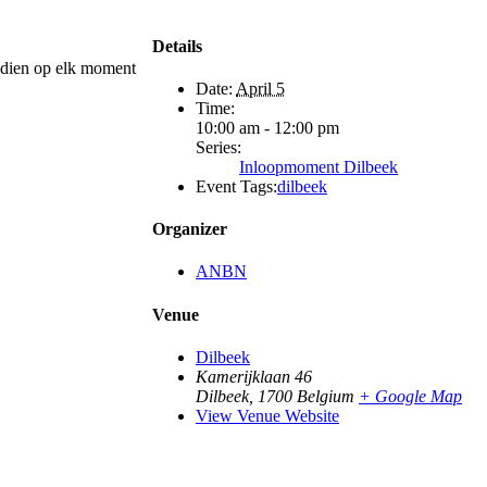
Details
adien op elk moment
Date:
April 5
Time:
10:00 am - 12:00 pm
Series:
Inloopmoment Dilbeek
Event Tags:
dilbeek
Organizer
ANBN
Venue
Dilbeek
Kamerijklaan 46
Dilbeek
,
1700
Belgium
+ Google Map
View Venue Website