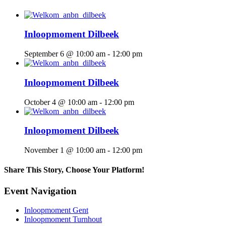
Inloopmoment Dilbeek
September 6 @ 10:00 am
-
12:00 pm
Inloopmoment Dilbeek
October 4 @ 10:00 am
-
12:00 pm
Inloopmoment Dilbeek
November 1 @ 10:00 am
-
12:00 pm
Share This Story, Choose Your Platform!
Facebook
X
Reddit
LinkedIn
WhatsApp
Telegram
Tumblr
Pinterest
Vk
Xing
Email
Event Navigation
Inloopmoment Gent
Inloopmoment Turnhout