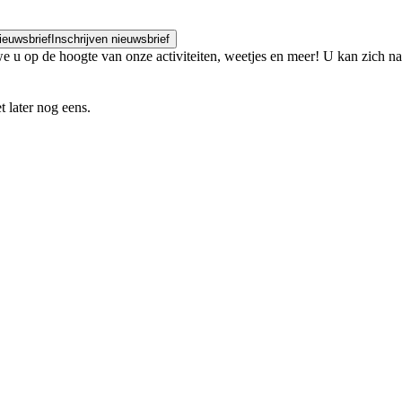
nieuwsbrief
Inschrijven nieuwsbrief
e u op de hoogte van onze activiteiten, weetjes en meer! U kan zich n
t later nog eens.