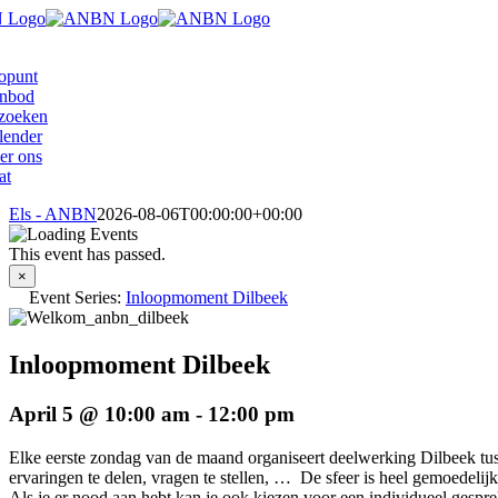
Skip
to
content
on
fopunt
nbod
zoeken
lender
er ons
at
Els - ANBN
2026-08-06T00:00:00+00:00
This event has passed.
×
Event Series:
Inloopmoment Dilbeek
Inloopmoment Dilbeek
April 5 @ 10:00 am
-
12:00 pm
Elke eerste zondag van de maand organiseert deelwerking Dilbeek t
ervaringen te delen, vragen te stellen, … De sfeer is heel gemoedelijk:
Als je er nood aan hebt kan je ook kiezen voor een individueel gesprek