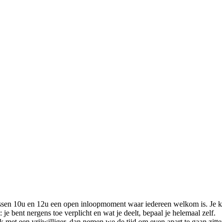
ussen 10u en 12u een open inloopmoment waar iedereen welkom is. Je 
 je bent nergens toe verplicht en wat je deelt, bepaal je helemaal zelf.
 met een vrijwilliger, dan nemen we de tijd om even apart te gaan zitten 