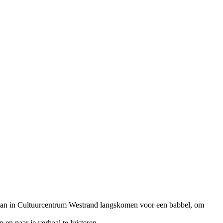
kan in Cultuurcentrum Westrand langskomen voor een babbel, om
en naar je verhaal te luisteren.