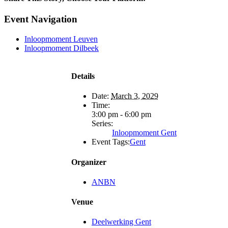
Facebook
X
Reddit
LinkedIn
WhatsApp
Telegram
Tumblr
Pinterest
Vk
Xing
Email
Event Navigation
Inloopmoment Leuven
Inloopmoment Dilbeek
Details
Date:
March 3, 2029
Time:
3:00 pm - 6:00 pm
Series:
Inloopmoment Gent
Event Tags:
Gent
Organizer
ANBN
Venue
Deelwerking Gent