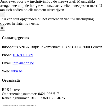
Dankjewel voor uw inschrijving op de nieuwsbrief. Maandelijks
brengen we u op de hoogte van onze activiteiten, weetjes en meer! U
kan zich nadien op elk moment uitschrijven.
×
Er is een fout opgetreden bij het verzenden van uw inschrijving.
Probeer het later nog eens.
×
Contactgegevens
Inloophuis ANBN Blijde Inkomststraat 113 bus 0004 3000 Leuven
Phone:
016 89 89 89
Email:
info@anbn.be
Web:
anbn.be
Organisatie
RPR Leuven
Ondernemingsnummer: 0421.036.517
Rekeningnummer: BE05 7360 1605 4675