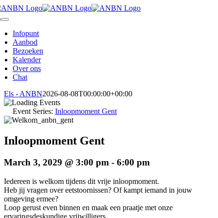
Skip
to
oggle
content
avigation
Infopunt
Aanbod
Bezoeken
Kalender
Over ons
Chat
Els - ANBN
2026-08-08T00:00:00+00:00
Event Series:
Inloopmoment Gent
Inloopmoment Gent
March 3, 2029 @ 3:00 pm
-
6:00 pm
Iedereen is welkom tijdens dit vrije inloopmoment.
Heb jij vragen over eetstoornissen? Of kampt iemand in jouw
omgeving ermee?
Loop gerust even binnen en maak een praatje met onze
ervaringsdeskundige vrijwilligers.