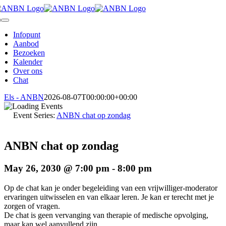
Skip
to
oggle
content
avigation
Infopunt
Aanbod
Bezoeken
Kalender
Over ons
Chat
Els - ANBN
2026-08-07T00:00:00+00:00
Event Series:
ANBN chat op zondag
ANBN chat op zondag
May 26, 2030 @ 7:00 pm
-
8:00 pm
Op de chat kan je onder begeleiding van een vrijwilliger-moderator
ervaringen uitwisselen en van elkaar leren. Je kan er terecht met je
zorgen of vragen.
De chat is geen vervanging van therapie of medische opvolging,
maar kan wel aanvullend zijn.