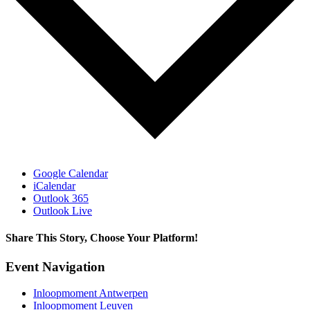
Google Calendar
iCalendar
Outlook 365
Outlook Live
Share This Story, Choose Your Platform!
Facebook
X
Reddit
LinkedIn
WhatsApp
Telegram
Tumblr
Pinterest
Vk
Xing
Email
Event Navigation
Inloopmoment Antwerpen
Inloopmoment Leuven