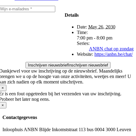
Details
Date:
May 26, 2030
Time:
7:00 pm - 8:00 pm
Series:
ANBN chat op zondag
Website:
https://anbn.be/chat/
Inschrijven nieuwsbrief
Inschrijven nieuwsbrief
Dankjewel voor uw inschrijving op de nieuwsbrief. Maandelijks
brengen we u op de hoogte van onze activiteiten, weetjes en meer! U
kan zich nadien op elk moment uitschrijven.
×
Er is een fout opgetreden bij het verzenden van uw inschrijving.
Probeer het later nog eens.
×
Contactgegevens
Inloophuis ANBN Blijde Inkomststraat 113 bus 0004 3000 Leuven